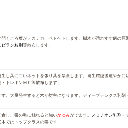
が開くころ葉がテカテカ、ベトベトします。樹木が汚れすす病の原
スピラン粒剤
等散布します。
発生し葉に白いネットを張り葉を暴食します。発生確認後速やかに
剤・トレボンＭＣ等散布します。
ます。大量発生すると木が坊主になります。ディープテレクス乳剤
で食し、毒の毛に触れると強い
かゆみ
がでます。
スミチオン乳剤
・
庭木ではトップクラスの毒です