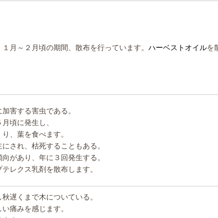
。１月～２月頃の期間、散布を行っています。
ハーベストオイル
を
に加害する害虫である。
５月頃に発生し、
くり、葉を食べます。
主にされ、枯死することもある。
傾向があり、年に３回発生する。
プテレクス乳剤を散布します。
し秋遅くまで木についている。
しい痛みを感じます。