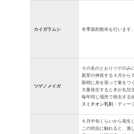
カイガラムシ
冬季薬剤散布を行います
その名のとおりツゲのみ
新芽の伸長する４月から
新梢に糸を張って巣をつ
ツゲノメイガ
大量発生すると木が丸坊
毎年同じ場所で発生する
スミチオン乳剤
・ディー
６月中旬くらいから発生
この幼虫に触れると、激