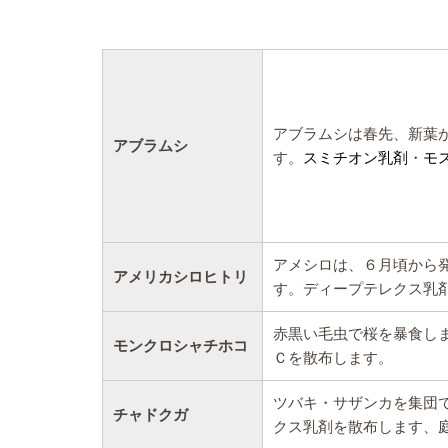
アブラムシは春先、新葉
アブラムシ
す。
スミチオン乳剤
・
モ
アメシロは、６月頃から
アメリカシロヒトリ
す。ディープテレクス乳
赤黒い毛虫で桜を暴食し
モンクロシャチホコ
Ｃを散布します。
ツバキ・サザンカを集団
チャドクガ
クス乳剤を散布します、