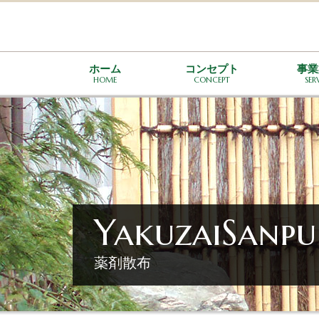
ホーム
コンセプト
事業
HOME
CONCEPT
SER
YakuzaiSanpu
薬剤散布